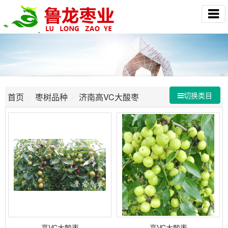
切换类目
首页
枣树品种
济南高VC大酸枣
高VC大酸枣
高VC大酸枣